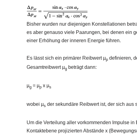
Bisher wurden nur diejenigen Konstellationen bet
es aber genauso viele Paarungen, bei denen ein g
einer Erhöhung der inneren Energie führen.
Es lässt sich ein primärer Reibwert µ
definieren, d
p
Gesamtreibwert µ
beträgt dann:
g
µ
= µ
x µ
g
p
s
wobei µ
der sekundäre Reibwert ist, der sich aus 
s
Um die Verteilung aller vorkommenden Impulse in B
Kontaktebene projizierten Abstände x (Bewegungs