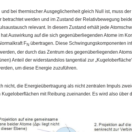
 und bei thermischer Ausgeglichenheit gleich Null ist, muss d
r betrachtet werden und im Zustand der Relativbewegung beider
saustausch relevant. In diesem Zustand erhält jede Atomschw
at Auswirkung auf die sich gegenüberliegenden Atome im Konta
Normalkraft F
übertragen. Diese Schwingungskomponenten inf
N
gt werden, der durch das Zentrum des gegenüberliegenden Atoms 
ünen) Anteil der widerstandslos tangential zur „Kugeloberfläche
erden, um diese Energie zuzuführen.
ch nicht, die Energieübertragung als nicht zentralen Impuls zw
len Kugeloberflächen mit Reibung zueinander. Es wird also übe