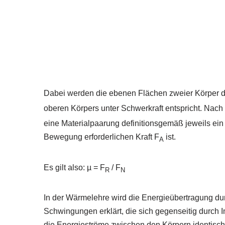
Dabei werden die ebenen Flächen zweier Körper d
oberen Körpers unter Schwerkraft entspricht. Nach
eine Materialpaarung definitionsgemäß jeweils ein k
Bewegung erforderlichen Kraft F
ist.
A
Es gilt also: µ = F
/ F
R
N
In der Wärmelehre wird die Energieübertragung du
Schwingungen erklärt, die sich gegenseitig durch
die Energieströme zwischen den Körpern identisch