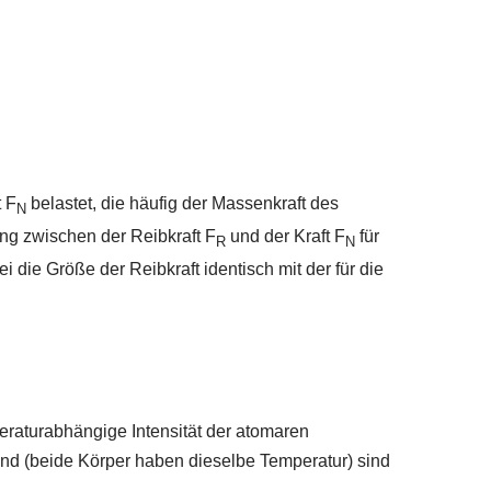
 F
belastet, die häufig der Massenkraft des
N
ng zwischen der Reibkraft F
und der Kraft F
für
R
N
 die Größe der Reibkraft identisch mit der für die
raturabhängige Intensität der atomaren
nd (beide Körper haben dieselbe Temperatur) sind